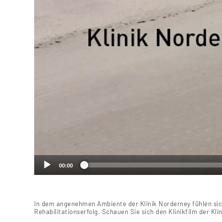
00:00
In dem angenehmen Ambiente der Klinik Norderney fühlen sich
Rehabilitationserfolg. Schauen Sie sich den Klinikfilm der K