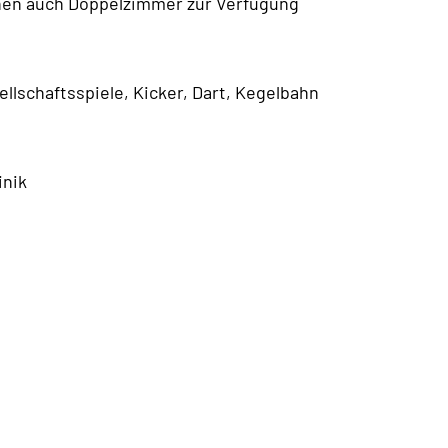
hen auch Doppelzimmer zur Verfügung
llschaftsspiele, Kicker, Dart, Kegelbahn
inik