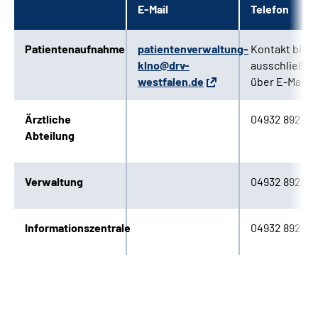
E-Mail
Telefon
Leichte Sprache
Patientenaufnahme
patientenverwaltung-
Kontakt bitte
Gebärdensprache
klno@drv-
ausschließlic
westfalen.de
über E-Mail!
Ärztliche
04932 892-21
Abteilung
Verwaltung
04932 892-0
Informationszentrale
04932 892-0