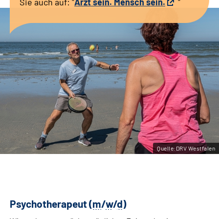
Sie auch auf: "
Arzt sein. Mensch sein.
"
Leichte Sprache
Gebärdensprache
Quelle:DRV Westfalen
Psychotherapeut (
m
/
w
/
d
)