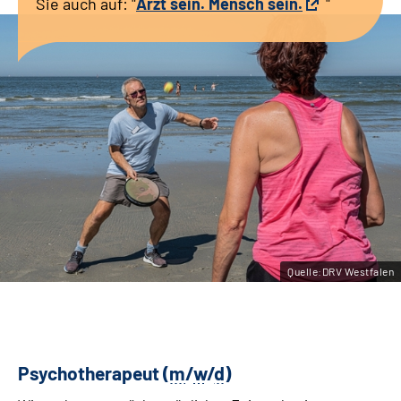
Sie auch auf: "
Arzt sein. Mensch sein.
"
Leichte Sprache
Gebärdensprache
Quelle:DRV Westfalen
Psychotherapeut (
m
/
w
/
d
)